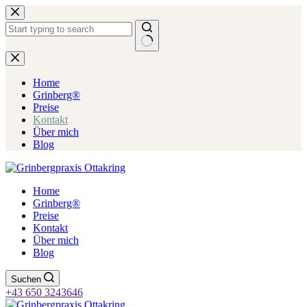
Zum
Inhalt
springen
Keine
Ergebnisse
Home
Grinberg®
Preise
Kontakt
Über mich
Blog
Home
Grinberg®
Preise
Kontakt
Über mich
Blog
Suchen
+43 650 3243646